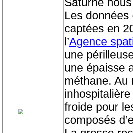
Saturne nous
Les données q
captées en 2
l’
Agence spat
une périlleus
une épaisse 
méthane. Au n
inhospitalièr
froide pour le
composés d’
La grosse roc