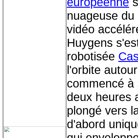
européenne
s
nuageuse du 
vidéo accélér
Huygens s'es
robotisée
Cas
l'orbite autou
commencé à s
deux heures 
plongé vers l
d'abord uniq
qui enveloppe