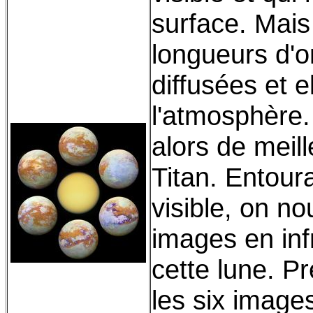
surface. Mai
longueurs d'o
diffusées et 
l'atmosphère. 
alors de meil
Titan. Entour
visible, on no
images en inf
cette lune. P
les six image