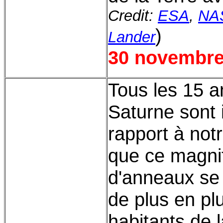
Credit:
ESA
,
NA
)
Lander
30 novembre
Tous les 15 a
Saturne sont 
rapport à not
que ce magnif
d'anneaux se ré
de plus en plu
habitants de 