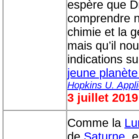
espère que Dr
comprendre n
chimie et la 
mais qu’il no
indications s
jeune planète
Hopkins U. Appl
3 juillet 2019
Comme la
Lu
de
Saturne
, 