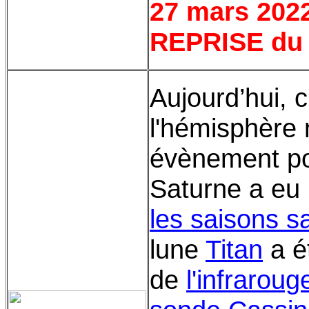
27 mars 202
REPRISE du 2
Aujourd’hui, c
l'hémisphère 
évènement p
Saturne a eu 
les saisons s
lune
Titan
a é
de
l'infrarou