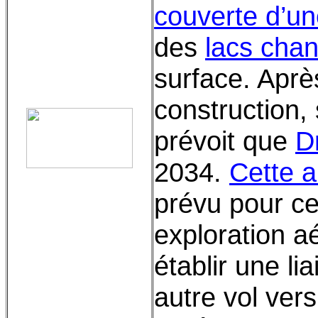
couverte d’u
des
lacs cha
surface. Aprè
construction,
prévoit que
D
2034.
Cette a
prévu pour ce
exploration a
établir une li
autre vol ver