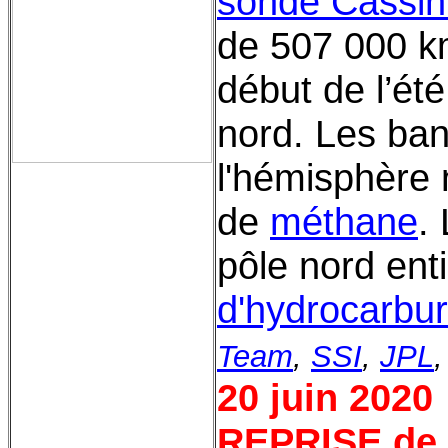
sonde Cassini 
de 507 000 k
début de l’ét
nord. Les ban
l'hémisphère 
de
méthane
.
pôle nord ent
d'hydrocarbu
Team
,
SSI
,
JPL
20 juin 2020
REPRISE de l