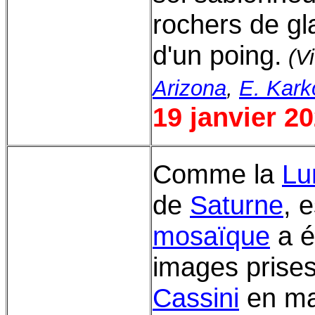
rochers de glac
d'un poing.
(Vi
Arizona
,
E. Kar
19 janvier 2
Comme la
Lu
de
Saturne
, 
mosaïque
a é
images prises
Cassini
en ma