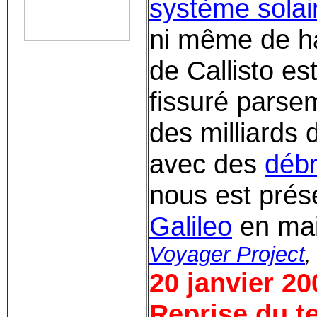
système solai
ni même de h
de Callisto e
fissuré parse
des milliards 
avec des
débr
nous est prés
Galileo
en mai
Voyager Project
20 janvier 20
Reprise du t