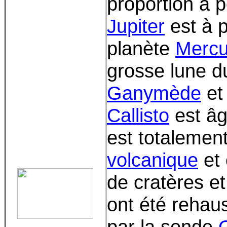
proportion à 
Jupiter
est à p
planète
Mercu
grosse lune d
Ganymède
e
Callisto
est âg
est totaleme
volcanique
et 
de cratères e
ont été rehau
par la sonde
G