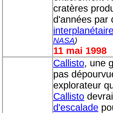
cratères produ
d'années par 
interplanétair
NASA
)
11 mai 1998
Callisto
, une 
pas dépourvue
explorateur qu
Callisto
devrai
d'escalade
pou