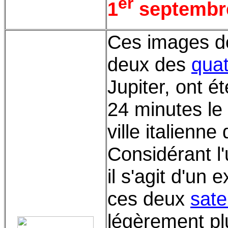
er
1
septembr
Ces images de 
deux des
quat
Jupiter, ont é
24 minutes le
ville italienn
Considérant l'u
il s'agit d'un 
ces deux
sate
légèrement pl