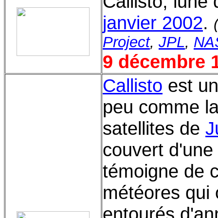
Callisto, lune 
janvier 2002
.
Project
,
JPL
,
NA
9 décembre 
Callisto
est un
peu comme la 
satellites de
J
couvert d'une
témoigne de c
météores qui 
entourés d'an