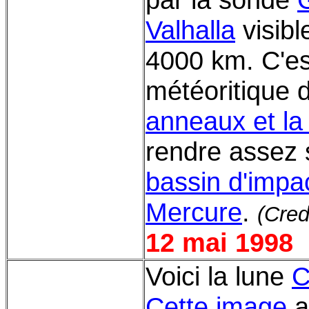
Valhalla
visibl
4000 km. C'es
météoritique 
anneaux et la 
rendre assez
bassin d'impac
Mercure
.
(Cred
12 mai 1998
Voici la lune
C
Cette image
a