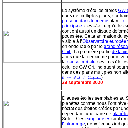
Le système d’étoiles triples
GW O
dans de multiples plans, contra
presque dans le même
plan,
cel
principale
, c'est-à-dire qu’elles
contient aussi un disque déformé
poussière. Cette animation du 
visible à l’
Observatoire européen
en onde radio par le
grand résea
Chili
. La première partie
de la vi
alors que la deuxième partie vou
la
danse orbitale
des trois étoile
celui de GW Ori, indiquent pourr
dans des plans multiples non al
)
Kraus
et al.
,
L. Calçada
29 septembre 2020
D’autres étoiles semblables au S
planètes comme nous l’ont révé
l’éclat des étoiles créées par un
cependant, une paire de
planète
Soleil. Ces
exoplanètes
sont en o
l’infrarouge
, deux flèches indiqu