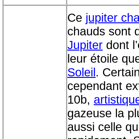
Ce
jupiter ch
chauds sont 
Jupiter
dont l
leur étoile qu
Soleil
. Certai
cependant e
10b,
artistiqu
gazeuse la pl
aussi celle qu