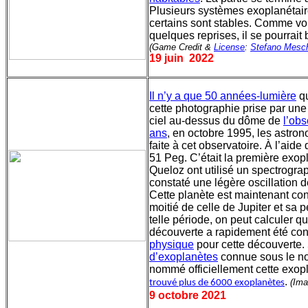
Plusieurs systèmes exoplanétair
certains sont stables. Comme vo
quelques reprises, il se pourrait
(Game Credit &
License
:
Stefano Mesch
19 juin
2022
Il n’y a que 50 années-lumière
qu
cette photographie prise par une
ciel au-dessus du dôme de
l’ob
ans
, en octobre 1995, les astr
faite à cet observatoire. À l’aid
51 Peg. C’était la première exop
Queloz ont utilisé un spectrogra
constaté une légère oscillation de
Cette planète est maintenant co
moitié de celle de Jupiter et sa
telle période, on peut calculer qu
découverte a rapidement été conf
physique
pour cette découverte.
d’exoplanètes
connue sous le 
nommé officiellement cette exo
.
(
Ima
trouvé plus de 6000 exoplanètes
9 octobre 2021