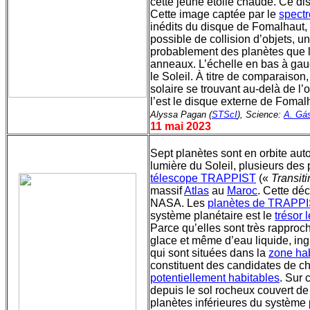
cette jeune étoile chaude. Ce di
Cette image captée par le
spect
inédits du disque de Fomalhaut,
possible de collision d’objets, u
probablement des planètes que l’
anneaux. L’échelle en bas à ga
le Soleil. À titre de comparaison
solaire se trouvant au-delà de l
l’est le disque externe de Fomal
Alyssa Pagan (
STScI
), Science:
A. Gás
11 mai 2023
Sept planètes sont en orbite autou
lumière du Soleil, plusieurs des 
télescope TRAPPIST
(«
Transit
massif
Atlas
au
Maroc
. Cette dé
NASA. Les
planètes de TRAPPI
système planétaire est le
trésor 
Parce qu’elles sont très rapproch
glace et même d’eau liquide, ingr
qui sont situées dans la
zone hab
constituent des candidates de c
potentiellement habitables
. Sur 
depuis le sol rocheux couvert de
planètes inférieures du système 