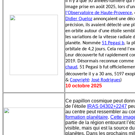
Il n'y a que 50 années-lumière qui
image prise en août 2025, lors d'une
l'Observatoire de Haute-Provence
,
Didier Queloz
annonçaient une déco
précision, ils avaient détecté une 
en orbite autour d'une étoile sembl
les variations de la vitesse radiale 
planète. Nommée
51 Pegasi b
, la 
orbitale de 4,2 jours. Cela rend l'
Leur découverte fut rapidement co
2019. Désormais reconnue comme l
chaud
, 51 Pegasi b fut officielle
découverte il y a 30 ans, 5197 exop
&
Copyright
:
José Rodrigues
)
10 octobre 2025
Ce papillon cosmique peut donne
de l'étoile
IRAS 04302+2247
peu
au centre peut ressembler au cor
formation planétaire
.
Cette imag
partie de la région entourant l’é
visible, mais qui est la source 
planètes. Dans les prochains mi