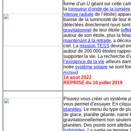
forme d’un U géant sur cette ca
la
longueur d'onde de la lumière
vitesse radiale
de l’étoile) appar
baisse de la luminosité de leur ét
détectées directement nous sont
gravitationnel
de leur étoile (
effe
autour de son étoile, plus la fré
maintenant à la retraite
, a décou
ciel. La
mission TESS
devrait en
autour de 200 000 étoiles rappro
supporter la vie. La recherche d
l’existence de la vie
ailleurs dan
notre
système solaire
se sont fo
)
Archive
14 aout 2022
REPRISE du 10 juillet 2019
Pouvez-vous créer un système p
vous permet d’essayer. En cliquan
planètes
. Le menu du type de pla
de glace, planète géante, naine 
gravitationnellement non seuleme
planètes. Des points sont attri
habitables
. La partie se termine