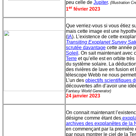
peu celle de
Jupiter
.
(Illustration C
er
1
février 2023
Que verriez-vous si vous étiez su
mais cette image est une hypothè
(
IA
). L’existence de cette exopla
Transiting Exoplanet Survey Sate
scrutée davantage
cette année p
Soleil
. On sait maintenant avec 
Terre
et qu’elle est en orbite tr
du système solaire. La déduction 
des rivières de lave en fusion et
télescope Webb ne nous permett
L’un des
objectifs scientifiques 
découvertes afin d’avoir une idée
Fantasy World Generator)
24 janvier 2023
On connait maintenant l’existenc
désigne comme étant des
exopl
archives des exoplanètes de la
en commençant par la première q
par nous montrer le ciel de la Te