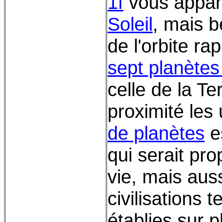
1f
vous appara
Soleil
, mais 
de l'orbite r
sept planète
celle de la Te
proximité les
de planètes
e
qui serait pr
vie, mais aus
civilisations 
établies sur 