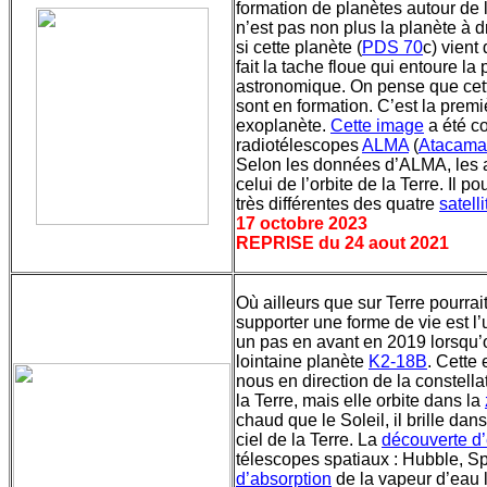
formation de planètes autour de l
n’est pas non plus la planète à dr
si cette planète (
PDS 70
c) vient
fait la tache floue qui entoure la
astronomique. On pense que cett
sont en formation. C’est la prem
exoplanète.
Cette image
a été co
radiotélescopes
ALMA
(
Atacama 
Selon les données d’ALMA, les a
celui de l’orbite de la Terre. Il p
très différentes des quatre
satell
17 octobre 2023
REPRISE du 24 aout 2021
Où ailleurs que sur Terre pourrai
supporter une forme de vie est l
un pas en avant en 2019 lorsqu’o
lointaine planète
K2-18B
. Cette
nous en direction de la constell
la Terre, mais elle orbite dans la
chaud que le Soleil, il brille dan
ciel de la Terre. La
découverte d
télescopes spatiaux : Hubble, Sp
d’absorption
de la vapeur d’eau 