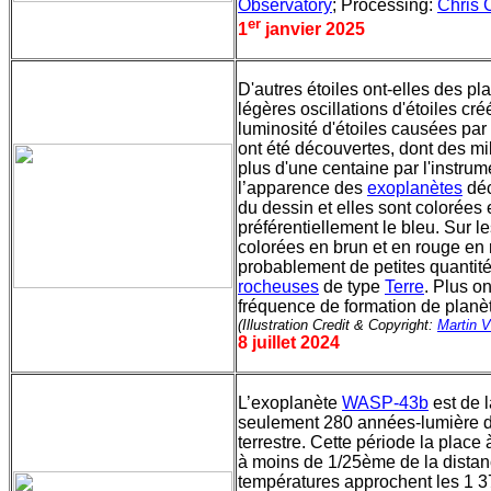
Observatory
; Processing:
Chris C
er
1
janvier 2025
D'autres étoiles ont-elles des 
légères oscillations d'étoiles cr
luminosité d'étoiles causées par
ont été découvertes, dont des mil
plus d'une centaine par l'instrum
l’apparence des
exoplanètes
déc
du dessin et elles sont colorées
préférentiellement le bleu. Sur le
colorées en brun et en rouge en
probablement de petites quantit
rocheuses
de type
Terre
. Plus o
fréquence de formation de planèt
(Illustration Credit & Copyright:
Martin V
8 juillet 2024
L’exoplanète
WASP-43b
est de l
seulement 280 années-lumière d
terrestre. Cette période la place 
à moins de 1/25ème de la distance
températures approchent les 1 37