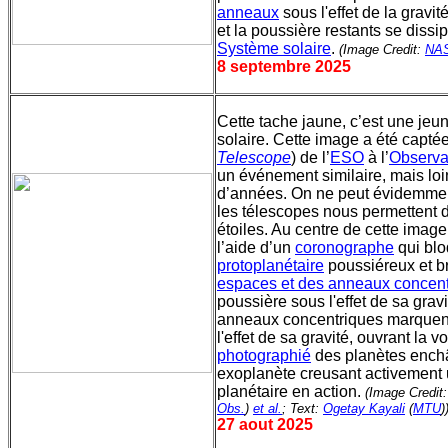
anneaux
sous l'effet de la gravi
et la poussière restants se diss
Système solaire
.
(Image Credit:
NA
8 septembre 2025
Cette tache jaune, c’est une jeu
solaire. Cette image a été capté
Telescope
) de l’
ESO
à l’
Observa
un événement similaire, mais loin
d’années. On ne peut évidemment
les télescopes nous permettent d
étoiles. Au centre de cette image
l’aide d’un
coronographe
qui blo
protoplanétaire
poussiéreux et br
espaces et des anneaux concent
poussière sous l'effet de sa gravi
anneaux concentriques marquent
l'effet de sa gravité, ouvrant la 
photographié
des planètes enchâ
exoplanète creusant activement
planétaire en action.
(Image Credit
Obs.
)
et al.
; Text:
Ogetay Kayali
(
MTU
)
27 aout 2025