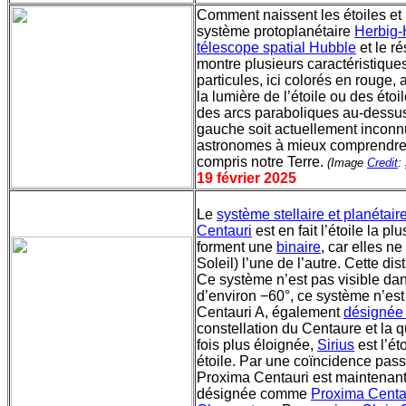
Comment naissent les étoiles et
système protoplanétaire
Herbig-
télescope spatial Hubble
et le r
montre plusieurs caractéristique
particules, ici colorés en rouge
la lumière de l’étoile ou des étoi
des arcs paraboliques au-dessus 
gauche soit actuellement inconnu
astronomes à mieux comprendre c
compris notre Terre.
(Image
Credit
:
19 février 2025
Le
système stellaire et planétair
Centauri
est en fait l’étoile la 
forment une
binaire
, car elles n
Soleil) l’une de l’autre. Cette di
Ce système n’est pas visible da
d’environ −60°, ce système n’est
Centauri A, également
désignée 
constellation du Centaure et la 
fois plus éloignée,
Sirius
est l’ét
étoile. Par une coïncidence pass
Proxima Centauri est maintenant
désignée comme
Proxima Centa