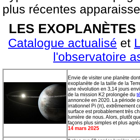
plus récentes apparaisse
LES EXOPLANÈTES 
Catalogue actualisé
et
L
l'observatoire 
Envie de visiter une planète don
exoplanète de la taille de la Terr
une révolution en 3,14 jours env
de la mission K2 prolongée du
t
annoncée en 2020. La période or
irrationnel Pi (
π
), extrêmement co
surface est probablement très ch
lumière de nous. Alors, plutôt qu
façons plus simples et plus agré
14 mars 2025