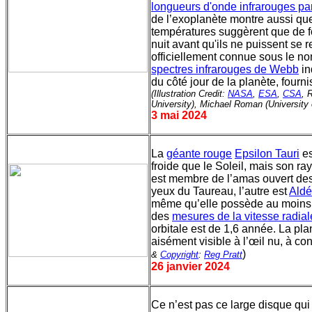
longueurs d'onde infrarouges par
de l’exoplanète montre aussi que
températures suggèrent que de fo
nuit avant qu'ils ne puissent se
officiellement connue sous le no
spectres infrarouges de Webb
in
du côté jour de la planète, fourn
(Illustration Credit:
NASA
,
ESA
,
CSA
, 
University), Michael Roman (University 
3 mai 2024
La
géante rouge
Epsilon Tauri
es
froide que le Soleil, mais son ray
est membre de l’amas ouvert de
yeux du Taureau, l’autre est
Aldé
même qu’elle possède au moins 
des
mesures de la vitesse radial
orbitale est de 1,6 année. La pla
aisément visible à l’œil nu, à co
)
&
Copyright
:
Reg Pratt
26 janvier 2024
Ce n’est pas ce large disque qui at