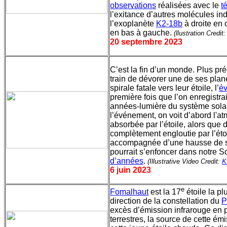
observations
réalisées avec le
t
l’exitance d’autres molécules indi
l’exoplanète
K2-18b
à droite en 
en bas à gauche.
(llustration Credit
20 septembre 2023
C’est la fin d’un monde. Plus pr
train de dévorer une de ses pla
spirale fatale vers leur étoile, l’
é
première fois que l’on enregistra
années-lumière du système solai
l’événement, on voit d’abord l'at
absorbée par l’étoile, alors que 
complètement engloutie par l’ét
accompagnée d’une hausse de sa 
pourrait s’enfoncer dans notre S
d’années
.
(Illustrative Video Credit:
K
6 juin 2023
e
Fomalhaut
est la 17
étoile la pl
direction de la constellation du
P
excès d’émission infrarouge en p
terrestres, la source de cette ém