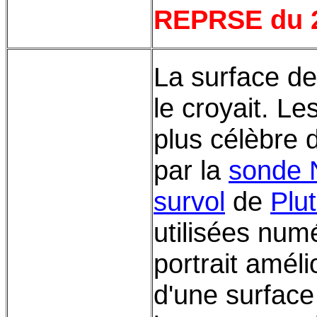
REPRSE du 2
La surface d
le croyait. L
plus célèbre
par la
sonde 
survol
de
Plu
utilisées num
portrait amél
d'une surfac