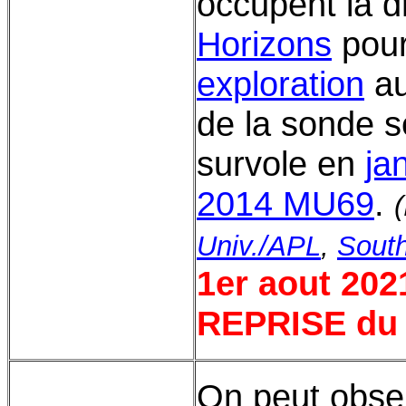
occupent la 
Horizons
pour
exploration
au
de la sonde 
survole en
ja
2014 MU69
.
Univ./APL
,
South
1er aout 202
REPRISE du 
On peut obse