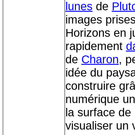
lunes
de
Plut
images prises
Horizons en ju
rapidement
d
de
Charon
, 
idée du pays
construire gr
numérique u
la surface de
visualiser un 