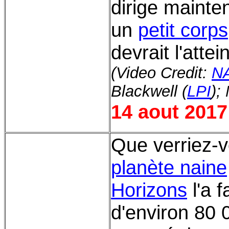
dirige mainten
un
petit corps
devrait l'atte
(Video Credit:
N
Blackwell (
LPI
);
14 aout 2017
Que verriez-v
planète naine
Horizons
l'a f
d'environ 80 