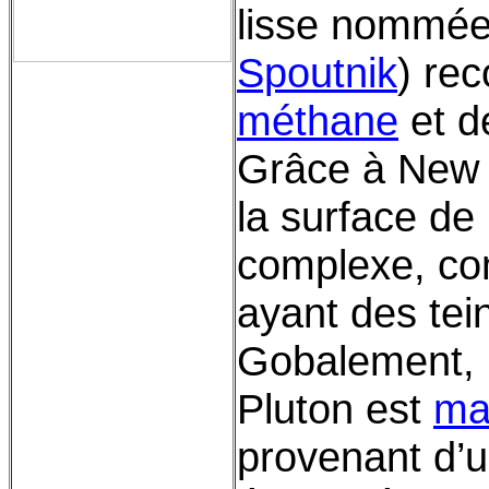
lisse nommé
Spoutnik
) re
méthane
et 
Grâce à New 
la surface d
complexe, co
ayant des tei
Gobalement, 
Pluton est
ma
provenant d’u