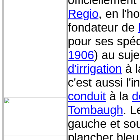
Regio
, en l'
fondateur de
pour ses spéc
1906
) au suje
d'irrigation
à l
c'est aussi l'i
conduit
à la
d
Tombaugh
. 
gauche et sou
plancher bleu