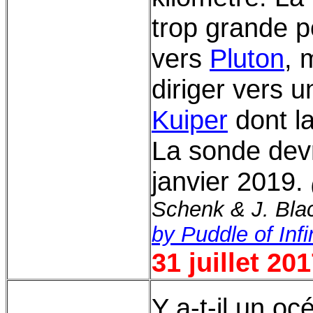
trop grande p
vers
Pluton
, 
diriger vers 
Kuiper
dont l
La sonde devra
janvier 2019.
Schenk & J. Blac
by Puddle of Infi
31 juillet 20
Y a-t-il un o