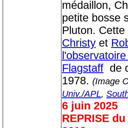
médaillon, C
petite bosse 
Pluton. Cett
Christy
et
Rob
l'observatoir
Flagstaff
de 
1978.
(Image C
Univ./APL
,
South
6 juin 2025
REPRISE du 3 