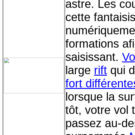
astre. Les co
cette fantais
numériquemen
formations af
saisissant.
Vo
large
rift
qui d
fort différente
lorsque la su
tôt, votre vol
passez au-de