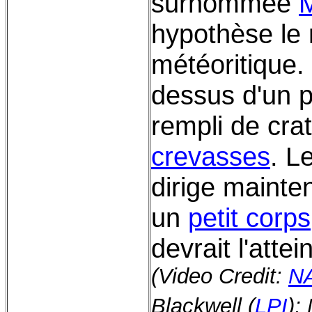
surnommée
hypothèse le 
météoritique.
dessus d'un
rempli de cra
crevasses
. L
dirige mainten
un
petit corps
devrait l'atte
(Video Credit:
N
Blackwell (
LPI
);