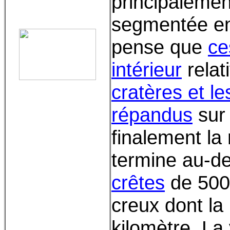
principaleme
segmentée en
pense que
ce
intérieur
relat
cratères et l
répandus
sur
finalement la
termine au-d
crêtes
de 500
creux dont la 
kilomètre. La