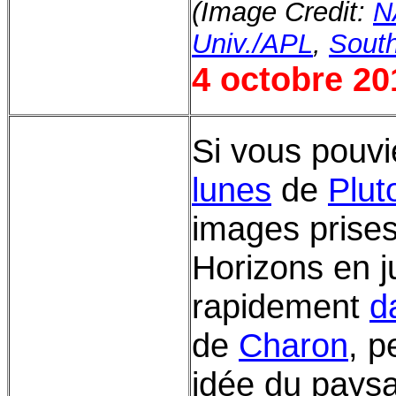
(Image Credit:
N
Univ./APL
,
South
4 octobre 20
Si vous pouvi
lunes
de
Plut
images prises
Horizons en ju
rapidement
d
de
Charon
, 
idée du pays