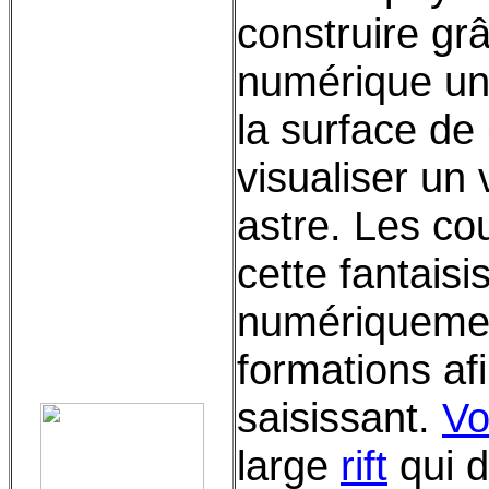
construire gr
numérique u
la surface de
visualiser un 
astre. Les co
cette fantais
numériquemen
formations af
saisissant.
Vo
large
rift
qui d