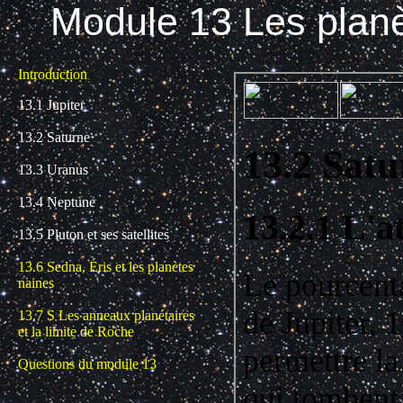
Module 13 Les planè
Introduction
13.1 Jupiter
13.2 Saturne
13.3 Uranus
13.4 Neptune
13.5 Pluton et ses satellites
13.6 Sedna, Éris et les planètes
naines
13.7
S
Les anneaux planétaires
et la limite de Roche
Questions du module 13