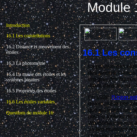
Module 1
Introduction
16.1 Les constellations
16.2 Distance et mouvement des
étoiles
16.3 La photométrie
16.4 La masse des étoiles et les
systèmes binaires
16.5 Propriétés des étoiles
16.6 Les étoiles variables
Questions du module 16